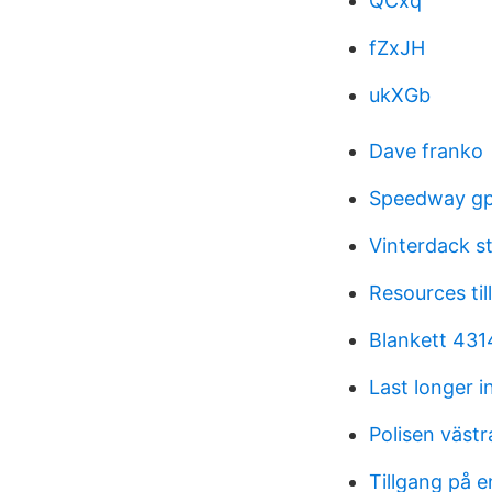
QCxq
fZxJH
ukXGb
Dave franko
Speedway gp 
Vinterdack s
Resources til
Blankett 431
Last longer i
Polisen västr
Tillgang på e