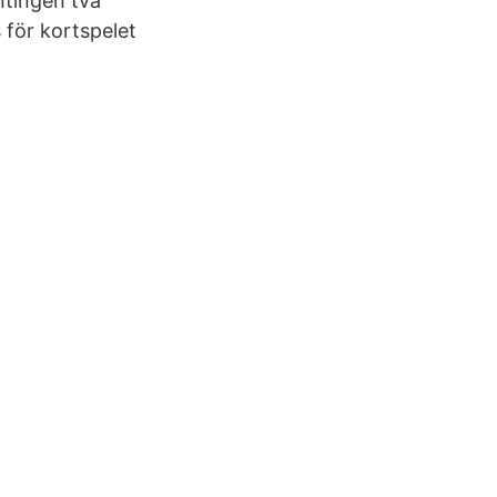
ntingen två
 för kortspelet