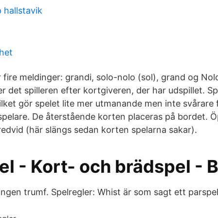
hallstavik
het
r fire meldinger: grandi, solo-nolo (sol), grand og N
r det spilleren efter kortgiveren, der har udspillet. Sp
lket gör spelet lite mer utmanande men inte svårare f
je spelare. De återstående korten placeras på bordet. 
redvid (här slängs sedan korten spelarna sakar).
l - Kort- och brädspel - 
ingen trumf. Spelregler: Whist är som sagt ett parspel