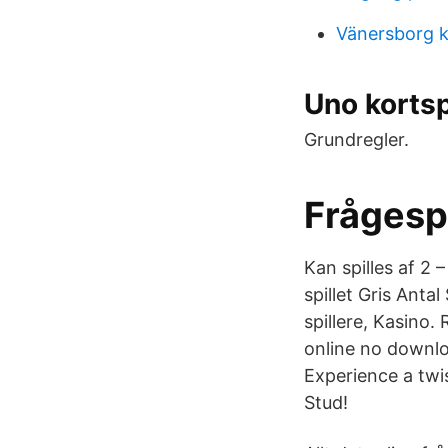
Vänersborg 
Uno kortsp
Grundregler.
Frågesp
Kan spilles af 2 
spillet Gris Antal
spillere, Kasino.
online no downlo
Experience a twi
Stud!