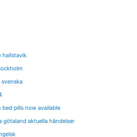
hallstavik
tockholm
l svenska
4
n bed pills now available
a götaland aktuella händelser
ngelsk