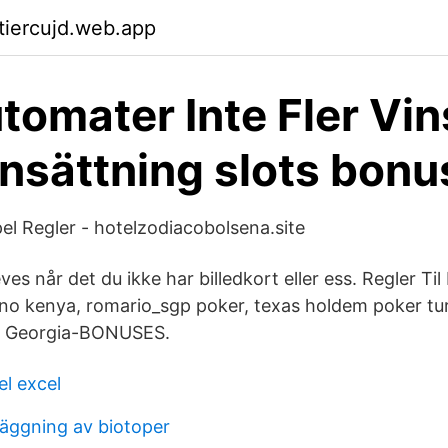
ktiercujd.web.app
tomater Inte Fler Vin
insättning slots bonu
l Regler - hotelzodiacobolsena.site
s når det du ikke har billedkort eller ess. Regler Til 
sino kenya, romario_sgp poker, texas holdem poker tur
. Georgia-BONUSES.
el excel
läggning av biotoper