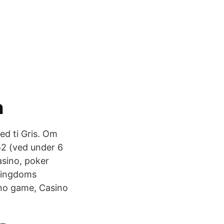
n
med ti Gris. Om
: 52 (ved under 6
casino, poker
 Kingdoms
ino game, Casino