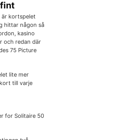
fint
 är kortspelet
g hittar någon så
fordon, kasino
er och redan där
des 75 Picture
let lite mer
rt till varje
r for Solitaire 50