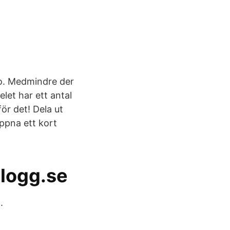
olo. Medmindre der
elet har ett antal
ör det! Dela ut
Öppna ett kort
Blogg.se
.