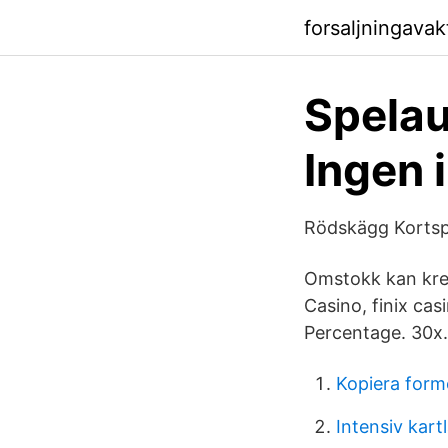
forsaljningava
Spelau
Ingen 
Rödskägg Kortspe
Omstokk kan kreve
Casino, finix ca
Percentage. 30x
Kopiera form
Intensiv kart